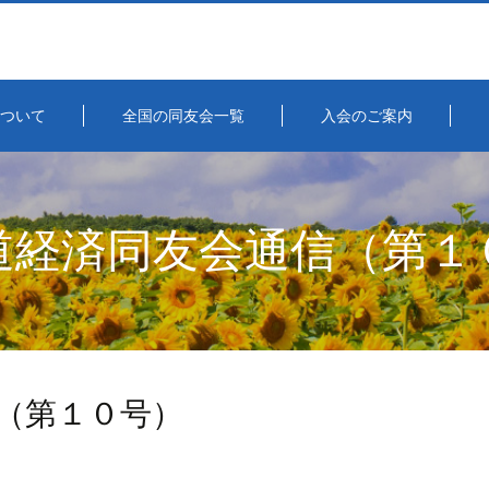
ついて
全国の同友会一覧
入会のご案内
道経済同友会通信（第１
（第１０号）