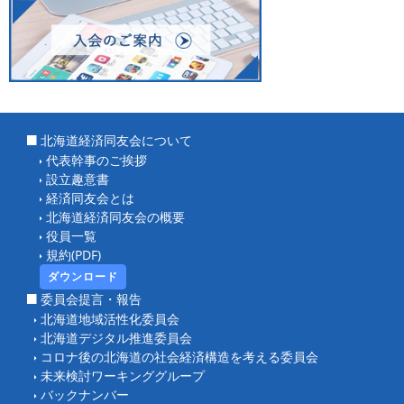
北海道経済同友会について
代表幹事のご挨拶
設立趣意書
経済同友会とは
北海道経済同友会の概要
役員一覧
規約(PDF)
ダウンロード
委員会提言・報告
北海道地域活性化委員会
北海道デジタル推進委員会
コロナ後の北海道の社会経済構造を考える委員会
未来検討ワーキンググループ
バックナンバー