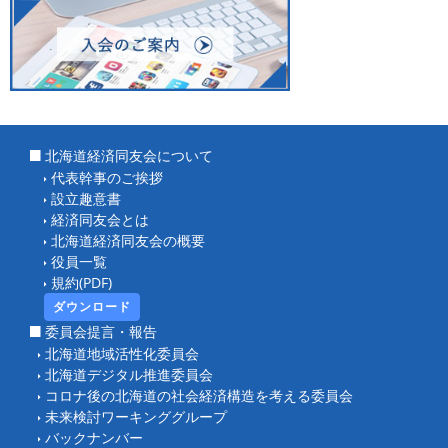
北海道経済同友会について
代表幹事のご挨拶
設立趣意書
経済同友会とは
北海道経済同友会の概要
役員一覧
規約(PDF)
ダウンロード
委員会提言・報告
北海道地域活性化委員会
北海道デジタル推進委員会
コロナ後の北海道の社会経済構造を考える委員会
未来検討ワーキンググループ
バックナンバー