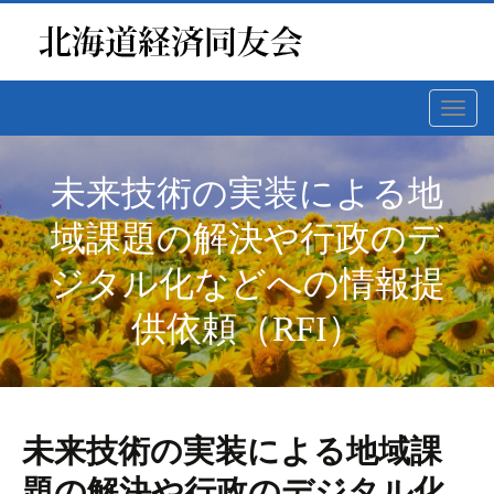
Toggl
navig
未来技術の実装による地
域課題の解決や行政のデ
ジタル化などへの情報提
供依頼（RFI）
未来技術の実装による地域課
題の解決や行政のデジタル化