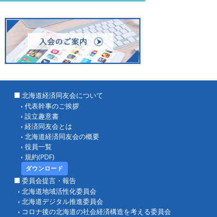
北海道経済同友会について
代表幹事のご挨拶
設立趣意書
経済同友会とは
北海道経済同友会の概要
役員一覧
規約(PDF)
ダウンロード
委員会提言・報告
北海道地域活性化委員会
北海道デジタル推進委員会
コロナ後の北海道の社会経済構造を考える委員会