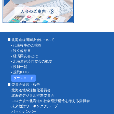
北海道経済同友会について
代表幹事のご挨拶
設立趣意書
経済同友会とは
北海道経済同友会の概要
役員一覧
規約(PDF)
ダウンロード
委員会提言・報告
北海道地域活性化委員会
北海道デジタル推進委員会
コロナ後の北海道の社会経済構造を考える委員会
未来検討ワーキンググループ
バックナンバー