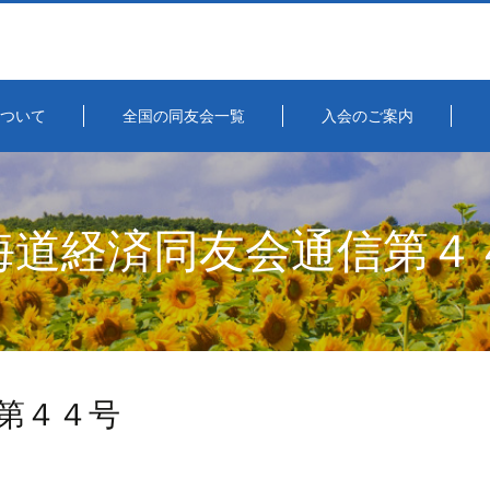
ついて
全国の同友会一覧
入会のご案内
海道経済同友会通信第４
第４４号