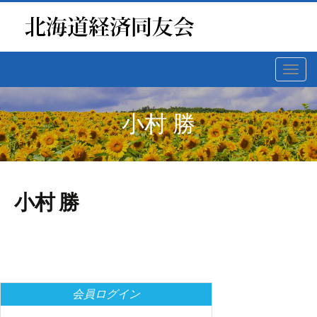
Toggl
navig
小村 勝
小村 勝
会員ログイン