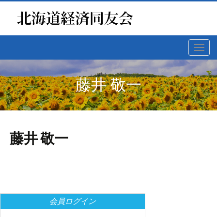
Toggl
navig
藤井 敬一
藤井 敬一
会員ログイン